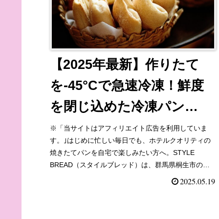
【2025年最新】作りたて
を-45°Cで急速冷凍！鮮度
を閉じ込めた冷凍パン
「STYLE BREAD」の魅力
※「当サイトはアフィリエイト広告を利用していま
す。｣はじめに忙しい毎日でも、ホテルクオリティの
と評判
焼きたてパンを自宅で楽しみたい方へ。STYLE
BREAD（スタイルブレッド）は、群馬県桐生市の老
舗ベーカリーを母体とした、プロも認める高品質冷
2025.05.19
凍...