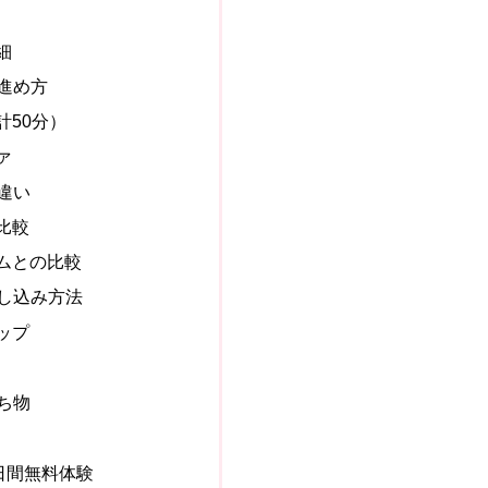
細
の進め方
計50分）
ァ
の違い
比較
ムとの比較
申し込み方法
ップ
持ち物
 7日間無料体験