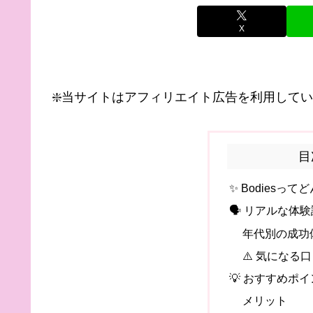
X
❇️当サイトはアフィリエイト広告を利用して
目
✨ Bodiesって
🗣️ リアルな
年代別の成功
⚠️ 気になる
💡 おすすめポ
メリット