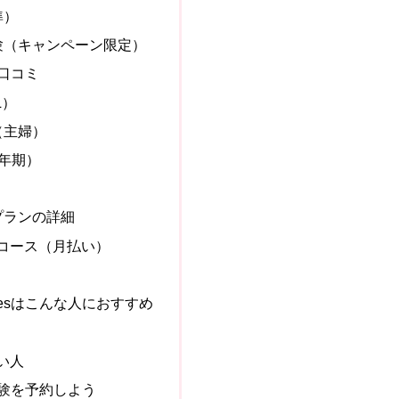
準）
験（キャンペーン限定）
ル口コミ
L）
性（主婦）
更年期）
円プランの詳細
コース（月払い）
iesはこんな人におすすめ
い人
体験を予約しよう