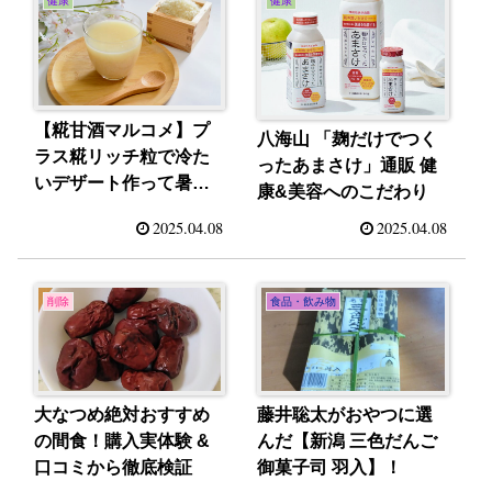
健康
健康
【糀甘酒マルコメ】プ
八海山 「麹だけでつく
ラス糀リッチ粒で冷た
ったあまさけ」通販 健
いデザート作って暑さ
康&美容へのこだわり
対策！７
2025.04.08
2025.04.08
削除
食品・飲み物
大なつめ絶対おすすめ
藤井聡太がおやつに選
の間食！購入実体験 &
んだ【新潟 三色だんご
口コミから徹底検証
御菓子司 羽入】！