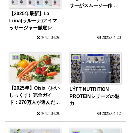
サーがスムージー作り
に最適！
【2025年最新】La
Luna(ラルーナ)アイマ
ッサージャー徹底レビ
ュー｜デジタル疲れ目
2025.04.26
2025.04.20
に即効リフレッシュ効
果
健康
健康
【2025年】Oisix（おい
LÝFT NUTRITION
しっくす）完全ガイ
PROTEINシリーズの魅
ド：270万人が選んだ食
力
材宅配サービスの衝撃
2025.04.20
2025.04.12