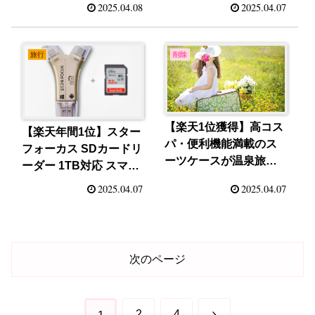
2025.04.08
2025.04.07
旅行
削除
【楽天1位獲得】高コス
【楽天年間1位】スター
パ・便利機能満載のス
フォーカス SDカードリ
ーツケースが温泉旅行
ーダー 1TB対応 スマホ
の強い味方に！
容量不足を解決する最
2025.04.07
2025.04.07
新テクノロジー
次のページ
次
2
4