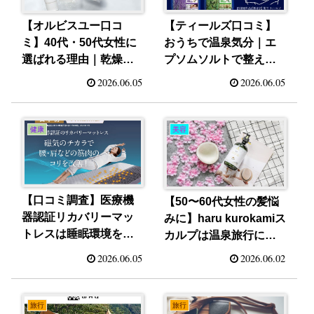
【ティールズ口コミ】
【オルビスユー口コ
おうちで温泉気分｜エ
ミ】40代・50代女性に
プソムソルトで整える
選ばれる理由｜乾燥と
夜のバスタイム
ゆらぎ肌を整えるスキ
2026.06.05
2026.06.05
ンケア
健康
美容
【口コミ調査】医療機
【50〜60代女性の髪悩
器認証リカバリーマッ
みに】haru kurokamiス
トレスは睡眠環境を整
カルプは温泉旅行にも
えたい50代女性におす
便利なオールインワン
2026.06.05
2026.06.02
すめ？
シャンプー
旅行
旅行