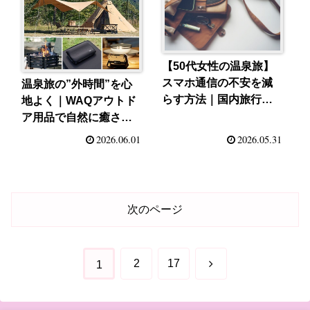
【50代女性の温泉旅】
スマホ通信の不安を減
温泉旅の”外時間”を心
らす方法｜国内旅行を
地よく｜WAQアウトド
もっと安心に
ア用品で自然に癒され
る休日
2026.06.01
2026.05.31
次のページ
次
2
17
1
へ