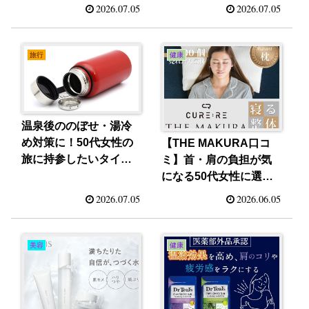
ムスーツケース
2026.07.05
2026.07.05
バッグ3選
旅行
健康
温泉後ののぼせ・湯冷
め対策に！50代女性の
【THE MAKURA口コ
旅に持参したいタイガ
ミ】首・肩の負担が気
ー魔法瓶ボトル
になる50代女性に選ば
れる整体枕とは？
2026.07.05
2026.06.05
美容
健康