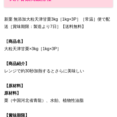
新栗 無添加大粒天津甘栗3kg［1kg×3P］［常温］便で配
送［賞味期限：製造より7日］【送料無料】
【
商品名】
大粒天津甘栗×3kg［1kg×3P］
【商品紹介】
レンジで約30秒加熱するとさらに美味しい
【原材料】
原材料】
栗（中国河北省青龍）、水飴、植物性油脂
【賞味期限】