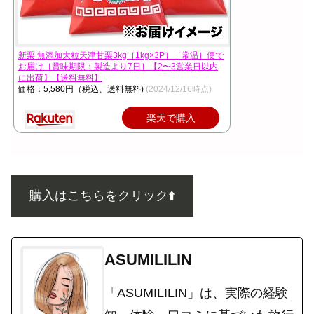
新栗 無添加大粒天津甘栗3kg［1kg×3P］［常温］便で
お届け［賞味期限：製造より7日］【2〜3営業日以内
に出荷】【送料無料】
価格：5,580円（税込、送料無料)
(2024/12/16時点)
楽天で購入
購入はこちらをクリック⬆️
ASUMILILIN
「ASUMILILIN」は、実際の経験