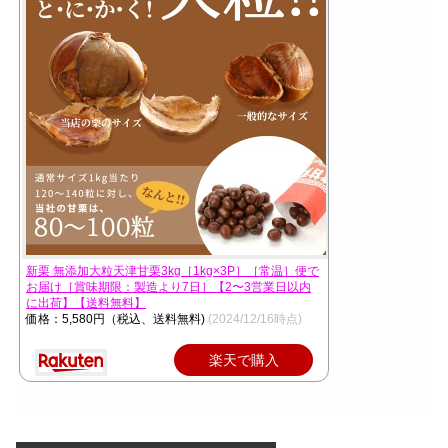
新栗 無添加大粒天津甘栗3kg［1kg×3P］［常温］便で
お届け［賞味期限：製造より7日］【2〜3営業日以内
に出荷】【送料無料】
価格：5,580円（税込、送料無料)
(2024/12/16時点)
楽天で購入