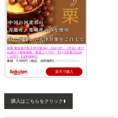
新栗 無添加大粒天津甘栗3kg［1kg×3P］［常温］便で
お届け［賞味期限：製造より7日］【2〜3営業日以内
に出荷】【送料無料】
価格：5,580円（税込、送料無料)
(2024/12/16時点)
楽天で購入
購入はこちらをクリック⬆️