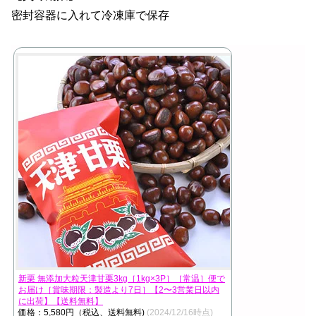
密封容器に入れて冷凍庫で保存
新栗 無添加大粒天津甘栗3kg［1kg×3P］［常温］便で
お届け［賞味期限：製造より7日］【2〜3営業日以内
に出荷】【送料無料】
価格：5,580円（税込、送料無料)
(2024/12/16時点)