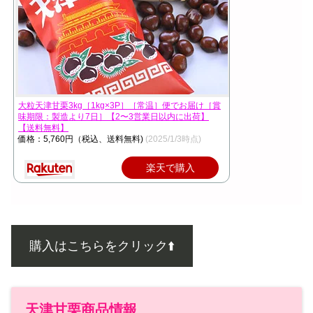
大粒天津甘栗3kg［1kg×3P］［常温］便でお届け［賞
味期限：製造より7日］【2〜3営業日以内に出荷】
【送料無料】
価格：5,760円（税込、送料無料)
(2025/1/3時点)
楽天で購入
購入はこちらをクリック⬆️
天津甘栗商品情報