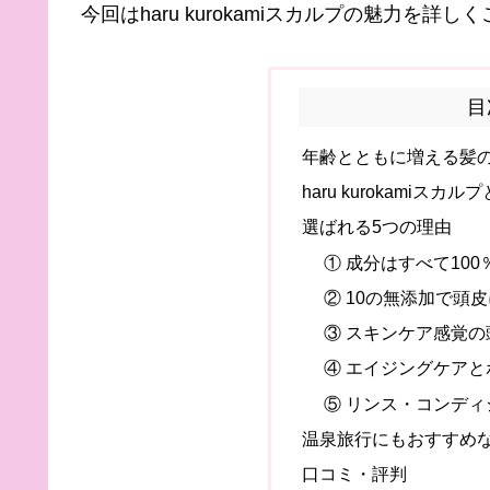
今回はharu kurokamiスカルプの魅力を詳
目
年齢とともに増える髪
haru kurokamiスカル
選ばれる5つの理由
① 成分はすべて10
② 10の無添加で頭
③ スキンケア感覚の
④ エイジングケア
⑤ リンス・コンデ
温泉旅行にもおすすめ
口コミ・評判