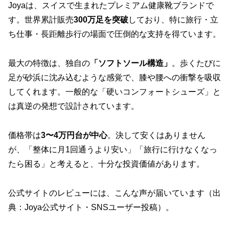
Joyaは、スイスで生まれたプレミアム健康靴ブランドで
す。世界累計販売
300万足を突破
しており、特に旅行・立
ち仕事・長距離歩行の場面で圧倒的な支持を得ています。
最大の特徴は、独自の
「ソフトソール構造」
。歩くたびに
足が砂浜に沈み込むような感覚で、膝や腰への衝撃を吸収
してくれます。一般的な「硬いコンフォートシューズ」と
は真逆の発想で設計されています。
価格帯は
3〜4万円台が中心
。決して安くはありません
が、「整体に月1回通うより安い」「旅行に行けなくなっ
たら困る」と考えると、十分な投資価値があります。
公式サイトのレビューには、こんな声が届いています（出
典：Joya公式サイト・SNSユーザー投稿）。