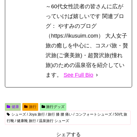
～60代女性読者の皆さんに広が
っていけば嬉しいです 関連ブロ
グ： やすみのブログ
（https://ikusuim.com） 大人女子
旅の癒しを中心に、コスパ旅・贅
沢旅(ご褒美旅)・超贅沢旅(憧れ
旅)のための温泉宿を紹介してい
ます。
See Full Bio
健康
旅行
旅行グッズ
シューズ / Joya 旅行 / 旅行 膝 腰 痛い / コンフォートシューズ / 50代 旅
行靴 / 健康靴 旅行 / 温泉旅行 シューズ
シェアする