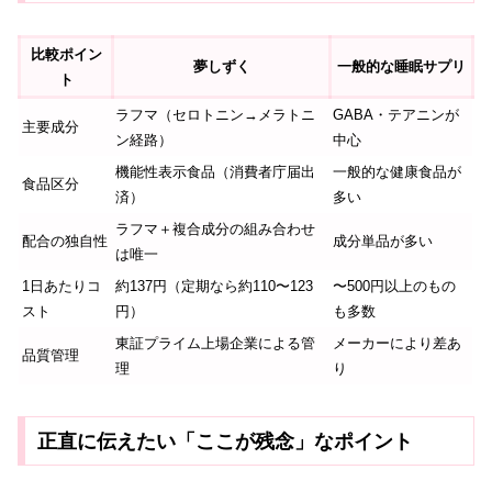
比較ポイン
夢しずく
一般的な睡眠サプリ
ト
ラフマ（セロトニン→メラトニ
GABA・テアニンが
主要成分
ン経路）
中心
機能性表示食品（消費者庁届出
一般的な健康食品が
食品区分
済）
多い
ラフマ＋複合成分の組み合わせ
配合の独自性
成分単品が多い
は唯一
1日あたりコ
約137円（定期なら約110〜123
〜500円以上のもの
スト
円）
も多数
東証プライム上場企業による管
メーカーにより差あ
品質管理
理
り
正直に伝えたい「ここが残念」なポイント