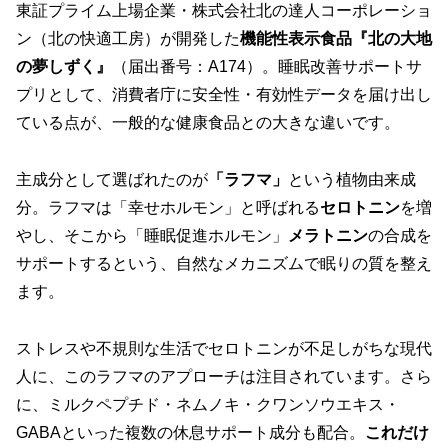
東証プライム上場企業・株式会社北の達人コーポレーショ
ン（北の快適工房）が開発した
機能性表示食品『北の大地
の夢しずく』
（届出番号：A174）。睡眠改善サポートサ
プリとして、消費者庁に安全性・有効性データを届け出し
ている点が、一般的な健康食品との大きな違いです。
主成分として選ばれたのが
「ラフマ」
という植物由来成
分。ラフマは「幸せホルモン」と呼ばれる
セロトニン
を増
やし、そこから「睡眠促進ホルモン」
メラトニン
の合成を
サポートするという、自然なメカニズムで眠りの質を整え
ます。
ストレスや不規則な生活でセロトニンが不足しがちな現代
人に、このラフマのアプローチは注目されています。さら
に、ミルクペプチド・ネムノキ・クワンソウエキス・
GABAといった複数の休息サポート成分も配合。
これだけ